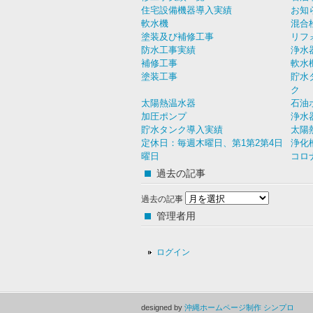
住宅設備機器導入実績
お知
軟水機
混合
塗装及び補修工事
リフ
防水工事実績
浄水
補修工事
軟水
塗装工事
貯水
ク
太陽熱温水器
石油
加圧ポンプ
浄水
貯水タンク導入実績
太陽
定休日：毎週木曜日、第1第2第4日
浄化
曜日
コロ
過去の記事
過去の記事
管理者用
ログイン
designed by
沖縄ホームページ制作 シンプロ