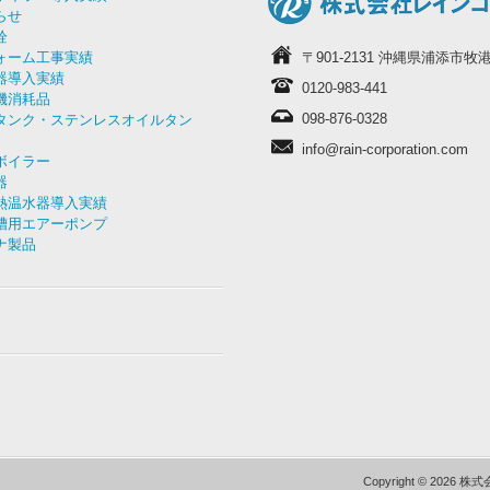
らせ
栓
ォーム工事実績
〒901-2131 沖縄県浦添市牧港3
器導入実績
0120-983-441
機消耗品
098-876-0328
タンク・ステンレスオイルタン
info@rain-corporation.com
ボイラー
器
熱温水器導入実績
槽用エアーポンプ
ナ製品
Copyright © 2026 